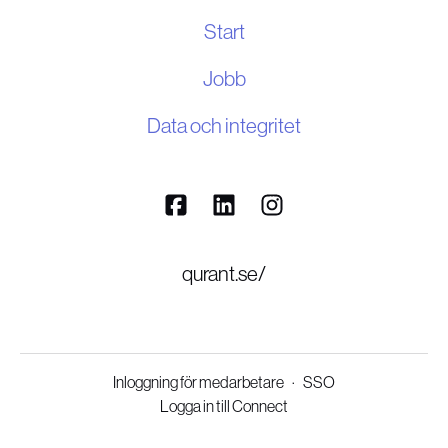
Start
Jobb
Data och integritet
qurant.se/
Inloggning för medarbetare
·
SSO
Logga in till Connect